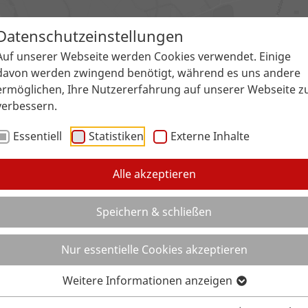
Datenschutzeinstellungen
chen
Einsatzbereiche
Service
Galer
Auf unserer Webseite werden Cookies verwendet. Einige
davon werden zwingend benötigt, während es uns andere
ermöglichen, Ihre Nutzererfahrung auf unserer Webseite z
verbessern.
Essentiell
Statistiken
Externe Inhalte
Alle akzeptieren
Speichern & schließen
Nur essentielle Cookies akzeptieren
Weitere Informationen anzeigen