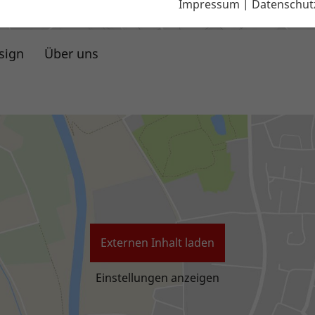
Impressum
|
Datenschut
sign
Über uns
Händlersuche
Externen Inhalt laden
Einstellungen anzeigen