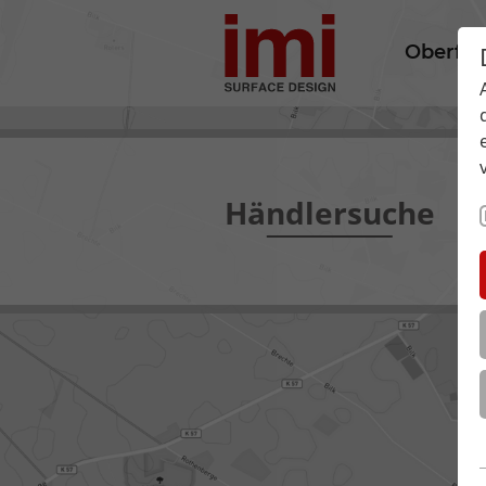
Oberflä
Händlersuche