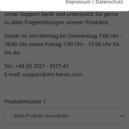
über unser Musteranforderungsformular.
Impressum
|
Datenschutz
Unser Support berät und unterstützt Sie gerne
zu allen Fragestellungen unserer Produkte.
Dieser ist von Montag bis Donnerstag 7:00 Uhr -
16:00 Uhr sowie Freitag 7:00 Uhr - 12:00 Uhr für
Sie da:
Tel.: +49 (0) 2557 - 9377-43
E-mail: support@imi-beton.com
Produktmuster 1