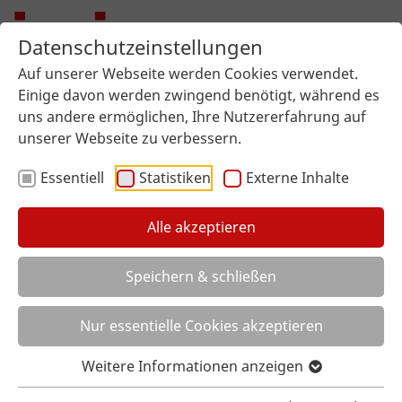
Datenschutzeinstellungen
Auf unserer Webseite werden Cookies verwendet.
Einige davon werden zwingend benötigt, während es
uns andere ermöglichen, Ihre Nutzererfahrung auf
unserer Webseite zu verbessern.
Essentiell
Statistiken
Externe Inhalte
Alle akzeptieren
Sie sind hier:
imi surface design
Über uns
Aktuelles
Artikel
Speichern & schließen
MESSERÜCKBLICK HOLZ-HANDWERK
MESSERÜCKBLICK HOLZ-HANDWERK
Nur essentielle Cookies akzeptieren
Weitere Informationen anzeigen
Treffpunkt Messe - immer im Trend der Zeit!