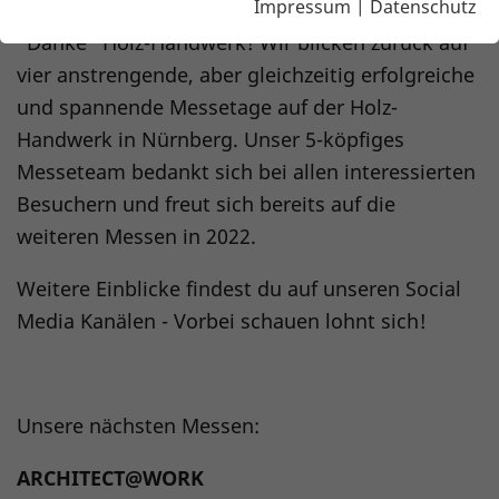
Impressum
|
Datenschutz
Endlich wieder Messe live erleben - Wir sagen
"Danke" Holz-Handwerk! Wir blicken zurück auf
vier anstrengende, aber gleichzeitig erfolgreiche
und spannende Messetage auf der Holz-
Handwerk in Nürnberg. Unser 5-köpfiges
Messeteam bedankt sich bei allen interessierten
Besuchern und freut sich bereits auf die
weiteren Messen in 2022.
Weitere Einblicke findest du auf unseren Social
Media Kanälen - Vorbei schauen lohnt sich!
Unsere nächsten Messen:
ARCHITECT@WORK