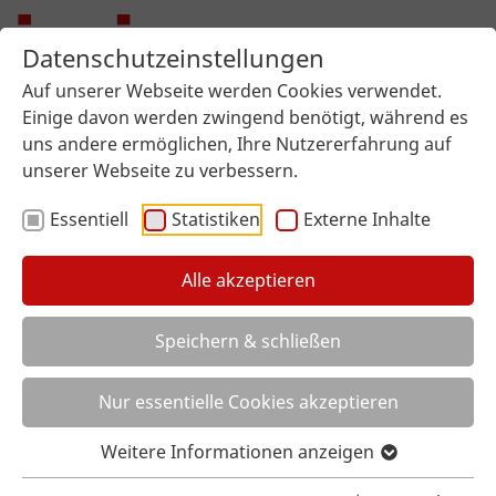
Datenschutzeinstellungen
Auf unserer Webseite werden Cookies verwendet.
Einige davon werden zwingend benötigt, während es
uns andere ermöglichen, Ihre Nutzererfahrung auf
unserer Webseite zu verbessern.
Essentiell
Statistiken
Externe Inhalte
Alle akzeptieren
Sie sind hier:
imi surface design
Über uns
Aktuelles
Artikel
Speichern & schließen
EUROSHOP 2026 MESSE-INSIGHTS
EUROSHOP 2026 MESSE-INSIGHTS
Nur essentielle Cookies akzeptieren
Weitere Informationen anzeigen
Erleben, entdecken, gestalten: imi surface
design auf der EuroShop