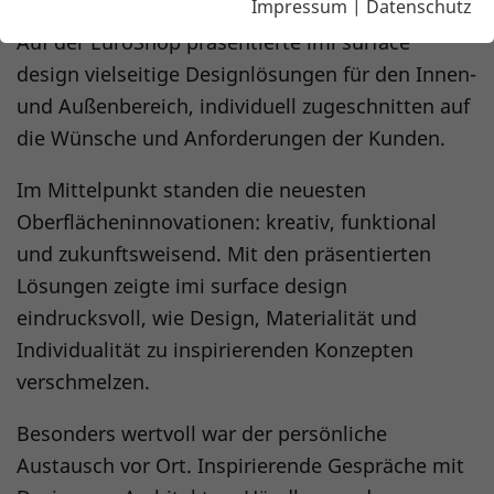
Impressum
|
Datenschutz
Auf der EuroShop präsentierte imi surface
design vielseitige Designlösungen für den Innen-
und Außenbereich, individuell zugeschnitten auf
die Wünsche und Anforderungen der Kunden.
Im Mittelpunkt standen die neuesten
Oberflächeninnovationen: kreativ, funktional
und zukunftsweisend. Mit den präsentierten
Lösungen zeigte imi surface design
eindrucksvoll, wie Design, Materialität und
Individualität zu inspirierenden Konzepten
verschmelzen.
Besonders wertvoll war der persönliche
Austausch vor Ort. Inspirierende Gespräche mit