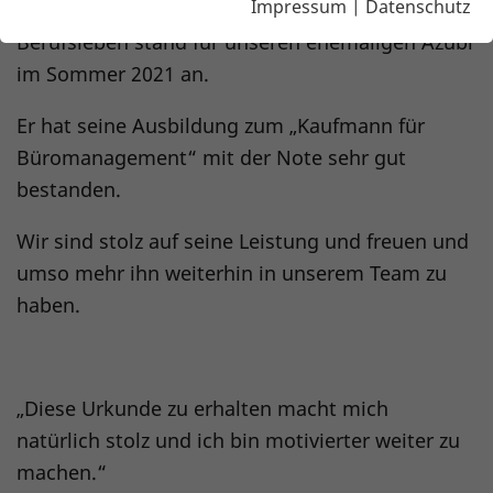
Impressum
|
Datenschutz
Die Abschlussprüfung sowie das volle
Berufsleben stand für unseren ehemaligen Azubi
im Sommer 2021 an.
Er hat seine Ausbildung zum „Kaufmann für
Büromanagement“ mit der Note sehr gut
bestanden.
Wir sind stolz auf seine Leistung und freuen und
umso mehr ihn weiterhin in unserem Team zu
haben.
„Diese Urkunde zu erhalten macht mich
natürlich stolz und ich bin motivierter weiter zu
machen.“