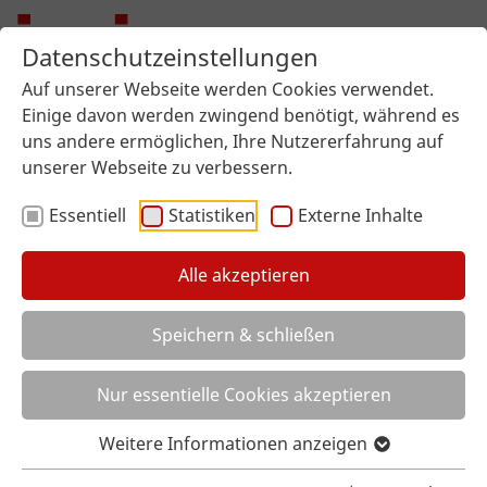
Datenschutzeinstellungen
Auf unserer Webseite werden Cookies verwendet.
Einige davon werden zwingend benötigt, während es
uns andere ermöglichen, Ihre Nutzererfahrung auf
unserer Webseite zu verbessern.
Essentiell
Statistiken
Externe Inhalte
Alle akzeptieren
Sie sind hier:
imi surface design
Über uns
Aktuelles
Artikel
Speichern & schließen
EINLADENDES AMBIENTE ÜBER DEN DÄCHERN DER STADT
EINLADENDES AMBIENTE ÜBER DEN
Nur essentielle Cookies akzeptieren
DÄCHERN DER STADT
Weitere Informationen anzeigen
Dachterrassen haben sich längst zu begehrten